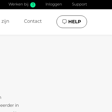
Werken bij
3
Inloggen
Support
HELP
zijn
Contact
n
eerder in