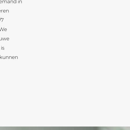
 iemand in
eren
/7
 We
euwe
is
k kunnen