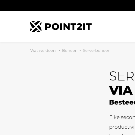
Wat we doen
>
Beheer
>
Serverbeheer
SE
VIA
Besteed
Elke secon
productivi