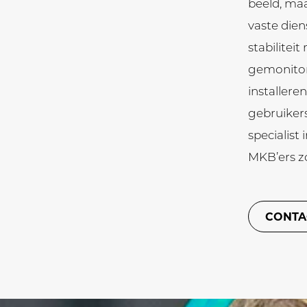
beeld, maa
vaste dien
stabilitei
gemonitor
installer
gebruikers
specialist
MKB’ers z
CONTA