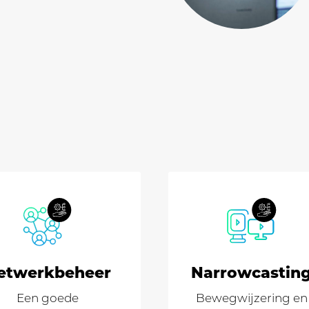
etwerk­beheer
Narrowcastin
Een goede
Bewegwijzering en