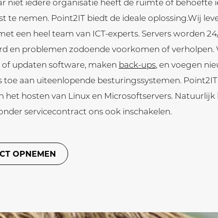
r niet iedere organisatie heeft de ruimte of behoefte
st te nemen. Point2IT biedt de ideale oplossing.Wij lev
t met een heel team van ICT-experts. Servers worden 24
d en problemen zodoende voorkomen of verholpen.
en of updaten software, maken
back-ups
, en voegen ni
 toe aan uiteenlopende besturingssystemen. Point2IT 
 in het hosten van Linux en Microsoftservers. Natuurlij
onder servicecontract ons ook inschakelen.
CT OPNEMEN