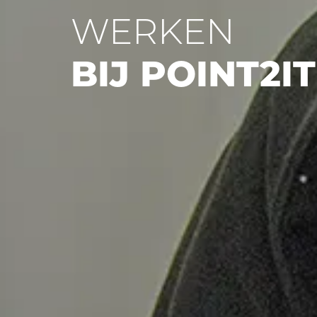
WERKEN
BIJ POINT2IT