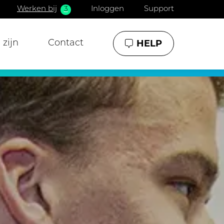
Werken bij
3
Inloggen
Support
HELP
zijn
Contact